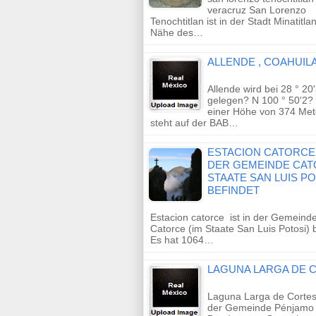
veracruz San Lorenzo
Tenochtitlan ist in der Stadt Minatitlan
Nähe des…
ALLENDE , COAHUIL
Allende wird bei 28 ° 20
gelegen? N 100 ° 50'2? 
einer Höhe von 374 Met
steht auf der BAB…
ESTACION CATORCE 
DER GEMEINDE CAT
STAATE SAN LUIS PO
BEFINDET
Estacion catorce ist in der Gemeind
Catorce (im Staate San Luis Potosi) b
Es hat 1064…
LAGUNA LARGA DE 
Laguna Larga de Cortes 
der Gemeinde Pénjamo