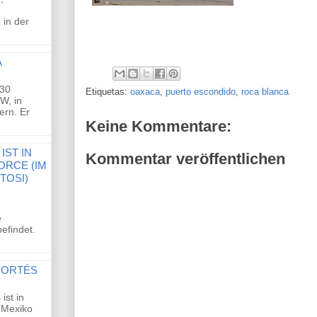
 in der
A
'30
Etiquetas:
oaxaca
,
puerto escondido
,
roca blanca
W, in
ern. Er
Keine Kommentare:
IST IN
Kommentar veröffentlichen
ORCE (IM
TOSI)
e
efindet.
CORTÉS
ist in
 Mexiko