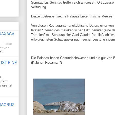
Sonntag bis Sonntag treffen sich an diesem Ort zuessen
Verfügung.
Derzeit betreiben sechs Palapas bieten frische Meeresfr
Von diesen Restaurants, anekdotische Daten, einer von 
letzten Szenen des mexikanischen Film benutzt (eine d
 OAXACA
Tambien" mit Schauspieler Gael Garcia, "schließlich "w
erfolgreichsten Schauspieler nach seiner Leistung inde
bedeutet
mt von
on"…
Die Palapas haben Gesundheitswesen und ein gut von B
IST EINE
(Kabinen Rocamar ")
e
85 km
s grenzt
ERACRUZ
,