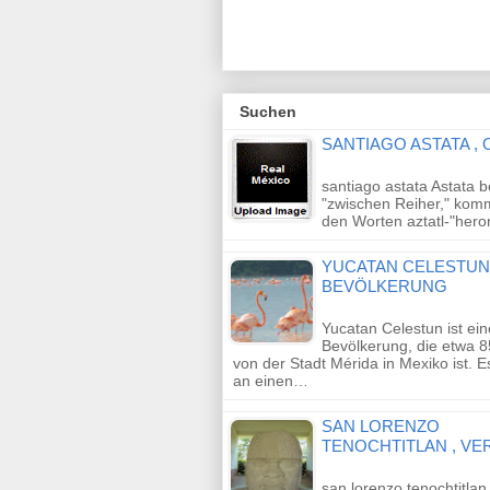
Suchen
SANTIAGO ASTATA ,
santiago astata Astata 
"zwischen Reiher," kom
den Worten aztatl-"her
YUCATAN CELESTUN 
BEVÖLKERUNG
Yucatan Celestun ist ein
Bevölkerung, die etwa 
von der Stadt Mérida in Mexiko ist. E
an einen…
SAN LORENZO
TENOCHTITLAN , V
san lorenzo tenochtitlan 