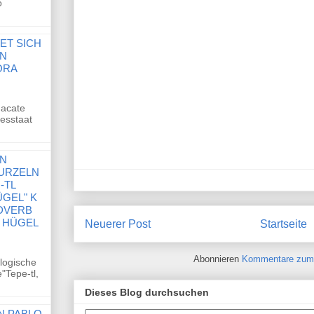
o
ET SICH
EN
ORA
nacate
desstaat
EN
URZELN
-TL
ÜGEL" K
DVERB
M HÜGEL
Neuerer Post
Startseite
Abonnieren
Kommentare zum 
logische
"Tepe-tl,
Dieses Blog durchsuchen
N PABLO