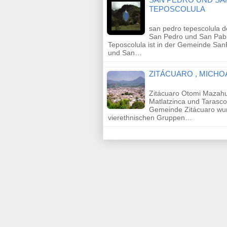
TEPOSCOLULA
san pedro tepescolula d
San Pedro und San Pab
Teposcolula ist in der Gemeinde Sa
und San…
ZITÁCUARO , MICH
Zitácuaro Otomi Mazah
Matlatzinca und Tarasco
Gemeinde Zitácuaro wu
vierethnischen Gruppen…