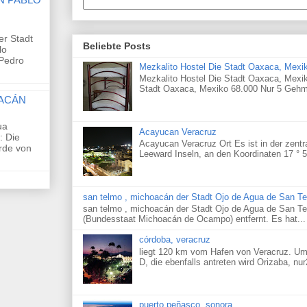
er Stadt
Beliebte Posts
lo
nPedro
Mezkalito Hostel Die Stadt Oaxaca, Mexi
Mezkalito Hostel Die Stadt Oaxaca, Mexiko
Stadt Oaxaca, Mexiko 68.000 Nur 5 Gehm
OACÁN
ua
Acayucan Veracruz
: Die
Acayucan Veracruz Ort Es ist in der zent
rde von
Leeward Inseln, an den Koordinaten 17 ° 57 
san telmo , michoacán der Stadt Ojo de Agua de San T
san telmo , michoacán der Stadt Ojo de Agua de San T
(Bundesstaat Michoacán de Ocampo) entfernt. Es hat...
córdoba, veracruz
liegt 120 km vom Hafen von Veracruz. Um
D, die ebenfalls antreten wird Orizaba, nur
puerto peñasco, sonora