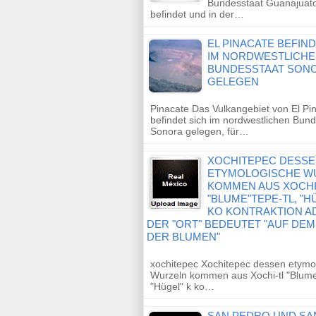
Bundesstaat Guanajuat
befindet und in der…
EL PINACATE BEFIND
IM NORDWESTLICH
BUNDESSTAAT SON
GELEGEN
Pinacate Das Vulkangebiet von El Pi
befindet sich im nordwestlichen Bun
Sonora gelegen, für…
XOCHITEPEC DESS
ETYMOLOGISCHE W
KOMMEN AUS XOCHI
"BLUME"TEPE-TL, "H
KO KONTRAKTION A
DER "ORT" BEDEUTET "AUF DE
DER BLUMEN"
xochitepec Xochitepec dessen etymo
Wurzeln kommen aus Xochi-tl "Blume
"Hügel" k ko…
SAN PEDRO UND SA